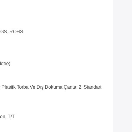
 SGS, ROHS
etre)
ç Plastik Torba Ve Dış Dokuma Çanta; 2. Standart
on, T/T