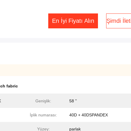
En İyi Fiyatı Alın
Şimdi İle
tch fabric
X
Genişlik:
58 ''
İplik numarası:
40D + 40DSPANDEX
Yüzey:
parlak