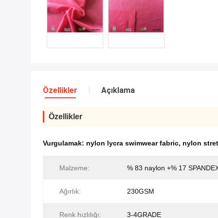
Özellikler
Açıklama
Özellikler
Vurgulamak:
nylon lycra swimwear fabric
,
nylon stre
Malzeme:
% 83 naylon +% 17 SPANDE
Ağırlık:
230GSM
Renk hızlılığı:
3-4GRADE