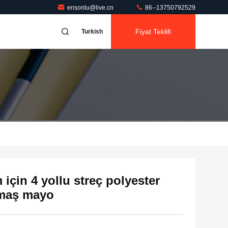
ensonlu@live.cn
86--13750792529
Fiyat Teklifi
Turkish
için 4 yollu streç polyester
umaş mayo