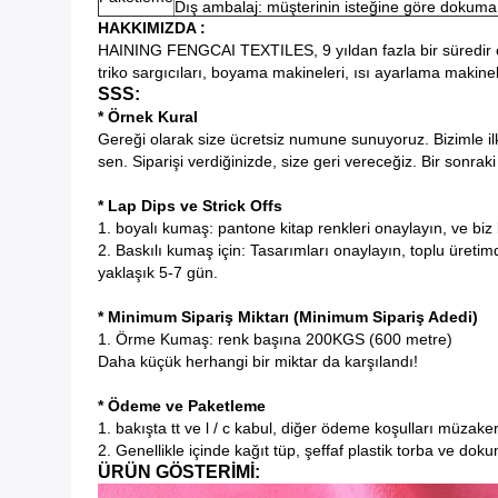
Dış ambalaj: müşterinin isteğine göre dokuma
HAKKIMIZDA :
HAINING FENGCAI TEXTILES, 9 yıldan fazla bir süredir
triko sargıcıları, boyama makineleri, ısı ayarlama makineler
SSS:
* Örnek Kural
Gereği olarak size ücretsiz numune sunuyoruz.
Bizimle i
sen.
Siparişi verdiğinizde, size geri vereceğiz.
Bir sonraki
* Lap Dips ve Strick Offs
1. boyalı kumaş: pantone kitap renkleri onaylayın, ve biz 
2. Baskılı kumaş için: Tasarımları onaylayın, toplu üreti
yaklaşık 5-7 gün.
* Minimum Sipariş Miktarı (Minimum Sipariş Adedi)
1. Örme Kumaş: renk başına 200KGS (600 metre)
Daha küçük herhangi bir miktar da karşılandı!
* Ödeme ve Paketleme
1. bakışta tt ve l / c kabul, diğer ödeme koşulları müzakere
2. Genellikle içinde kağıt tüp, şeffaf plastik torba ve d
ÜRÜN GÖSTERİMİ: