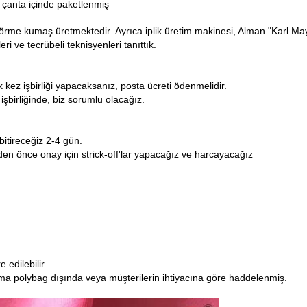
 çanta içinde paketlenmiş
 örme kumaş üretmektedir.
Ayrıca iplik üretim makinesi, Alman "Karl May
i ve tecrübeli teknisyenleri tanıttık.
lk kez işbirliği yapacaksanız, posta ücreti ödenmelidir.
 işbirliğinde, biz sorumlu olacağız.
bitireceğiz 2-4 gün.
mden önce onay için strick-off'lar yapacağız ve harcayacağız
 edilebilir.
okuma polybag dışında veya müşterilerin ihtiyacına göre haddelenmiş.