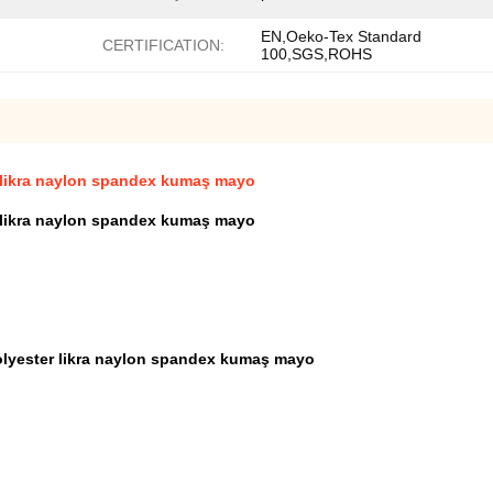
EN,Oeko-Tex Standard
CERTIFICATION:
100,SGS,ROHS
r likra naylon spandex kumaş mayo
r likra naylon spandex kumaş mayo
polyester likra naylon spandex kumaş mayo