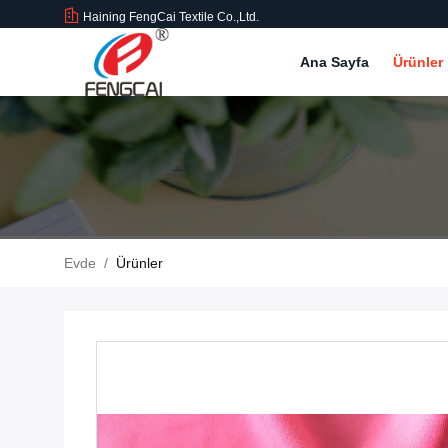
Haining FengCai Textile Co.,Ltd.
Ana Sayfa
Ürünler
Evde
/
Ürünler