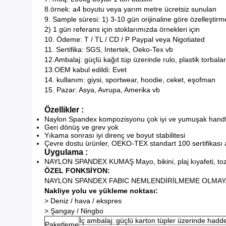
8.örnek: a4 boyutu veya yarım metre ücretsiz sunulan
9. Sample süresi: 1) 3-10 gün orijinaline göre özelleştirme
2) 1 gün referans için stoklarımızda örnekleri için
10. Ödeme: T / TL / CD / P Paypal veya Nigotiated
11. Sertifika: SGS, Intertek, Oeko-Tex vb
12.Ambalaj: güçlü kağıt tüp üzerinde rulo, plastik torbala
13.OEM kabul edildi: Evet
14. kullanım: giysi, sportwear, hoodie, ceket, eşofman
15. Pazar: Asya, Avrupa, Amerika vb
Özellikler :
Naylon Spandex kompozisyonu çok iyi ve yumuşak handf
Geri dönüş ve grev yok
Yıkama sonrası iyi direnç ve boyut stabilitesi
Çevre dostu ürünler, OEKO-TEX standart 100 sertifikası
Uygulama :
NAYLON SPANDEX KUMAŞ Mayo, bikini, plaj kıyafeti, tozluk
ÖZEL FONKSİYON:
NAYLON SPANDEX FABIC NEMLENDİRİLMEME OLMA
Nakliye yolu ve yükleme noktası:
> Deniz / hava / ekspres
> Şangay / Ningbo
İç ambalaj: güçlü karton tüpler üzerinde hadd
Paketleme