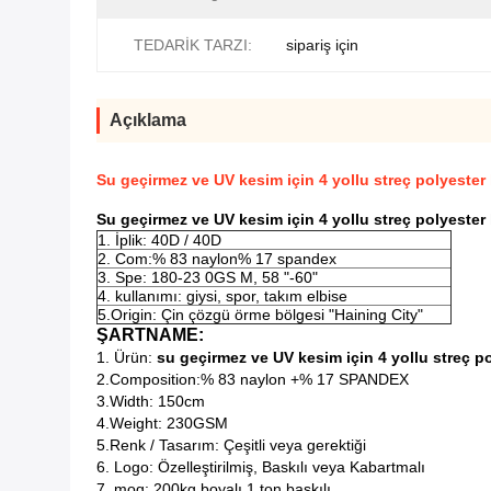
TEDARİK TARZI:
sipariş için
Açıklama
Su geçirmez ve UV kesim için 4 yollu streç polyeste
Su geçirmez ve UV kesim için 4 yollu streç polyeste
1. İplik: 40D / 40D
2. Com:% 83 naylon% 17 spandex
3. Spe: 180-23
0GS
M, 58 "-60"
4. kullanımı: giysi, spor, takım elbise
5.Origin: Çin çözgü örme bölgesi "Haining City"
ŞARTNAME:
1. Ürün:
su geçirmez ve UV kesim için 4 yollu streç 
2.Composition:% 83 naylon +% 17 SPANDEX
3.Width: 150cm
4.Weight: 230GSM
5.Renk / Tasarım: Çeşitli veya gerektiği
6. Logo: Özelleştirilmiş, Baskılı veya Kabartmalı
7. moq: 200kg boyalı 1 ton baskılı