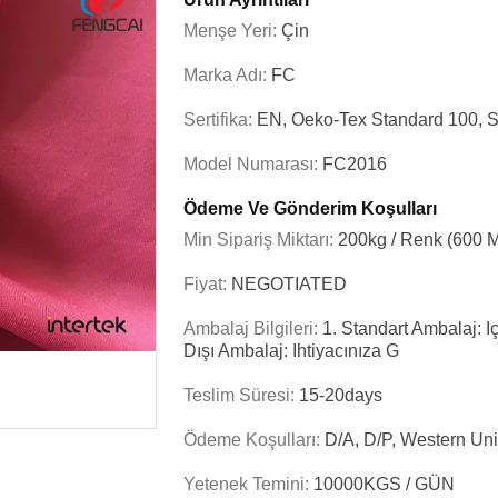
Menşe Yeri:
Çin
Marka Adı:
FC
Sertifika:
EN, Oeko-Tex Standard 100,
Model Numarası:
FC2016
Ödeme Ve Gönderim Koşulları
Min Sipariş Miktarı:
200kg / Renk (600 M
Fiyat:
NEGOTIATED
Ambalaj Bilgileri:
1. Standart Ambalaj: I
Dışı Ambalaj: Ihtiyacınıza G
Teslim Süresi:
15-20days
Ödeme Koşulları:
D/A, D/P, Western Uni
Yetenek Temini:
10000KGS / GÜN