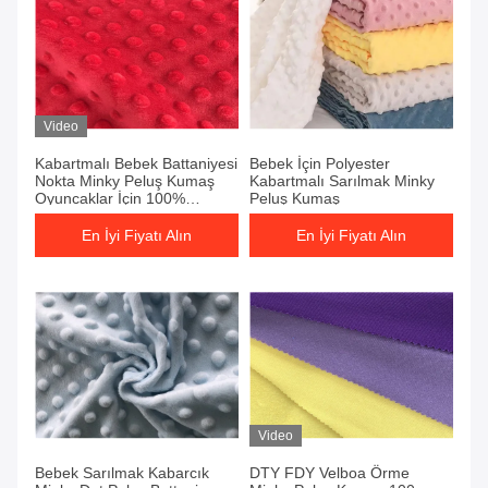
Video
Kabartmalı Bebek Battaniyesi
Bebek İçin Polyester
Nokta Minky Peluş Kumaş
Kabartmalı Sarılmak Minky
Oyuncaklar İçin 100%
Peluş Kumaş
Polyester
En İyi Fiyatı Alın
En İyi Fiyatı Alın
Video
Bebek Sarılmak Kabarcık
DTY FDY Velboa Örme