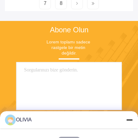
7
8
Abone Olun
Lorem toplamı sadece 
rastgele bir metin 
değildir.
OLIVIA
Göndermek