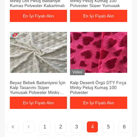
Minky Dot Peluş Battaniye
Minky Peluş Kumaş 100
Kumaş Polyester Kabartmalı
Polyester Süper Yumuşak
En İyi Fiyatı Alın
En İyi Fiyatı Alın
Video
Beyaz Bebek Battaniyesi İçin
Kalp Desenli Örgü DTY Fırça
Kalp Tasarımı Süper
Minky Peluş Kumaş 100
Yumuşak Polyester Minky
Polyester
Kumaş
En İyi Fiyatı Alın
En İyi Fiyatı Alın
1
2
3
4
5
6