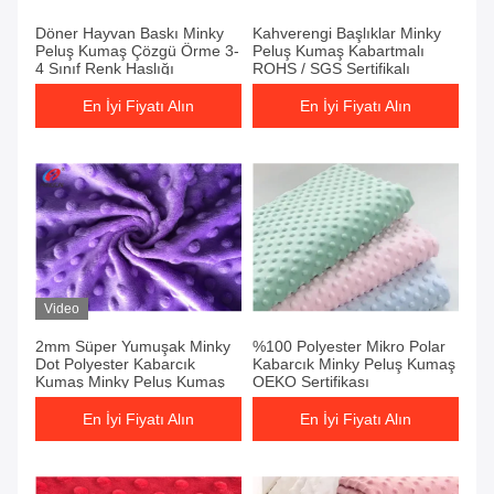
Döner Hayvan Baskı Minky
Kahverengi Başlıklar Minky
Peluş Kumaş Çözgü Örme 3-
Peluş Kumaş Kabartmalı
4 Sınıf Renk Haslığı
ROHS / SGS Sertifikalı
En İyi Fiyatı Alın
En İyi Fiyatı Alın
Video
2mm Süper Yumuşak Minky
%100 Polyester Mikro Polar
Dot Polyester Kabarcık
Kabarcık Minky Peluş Kumaş
Kumaş Minky Peluş Kumaş
OEKO Sertifikası
En İyi Fiyatı Alın
En İyi Fiyatı Alın