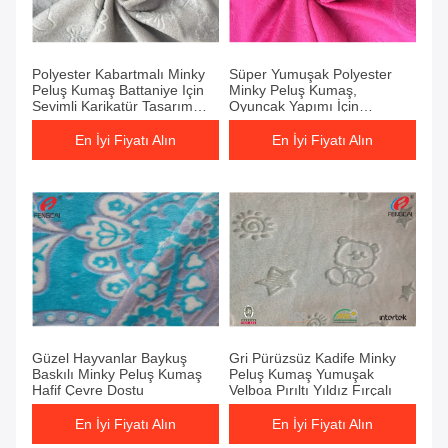
Polyester Kabartmalı Minky
Süper Yumuşak Polyester
Peluş Kumaş Battaniye Için
Minky Peluş Kumaş,
Sevimli Karikatür Tasarım
Oyuncak Yapımı İçin
Velboa Kumaş
Kabartmalı Velboa Kumaş
En İyi Fiyatı Alın
En İyi Fiyatı Alın
Güzel Hayvanlar Baykuş
Gri Pürüzsüz Kadife Minky
Baskılı Minky Peluş Kumaş
Peluş Kumaş Yumuşak
Hafif Çevre Dostu
Velboa Pırıltı Yıldız Fırçalı
En İyi Fiyatı Alın
En İyi Fiyatı Alın