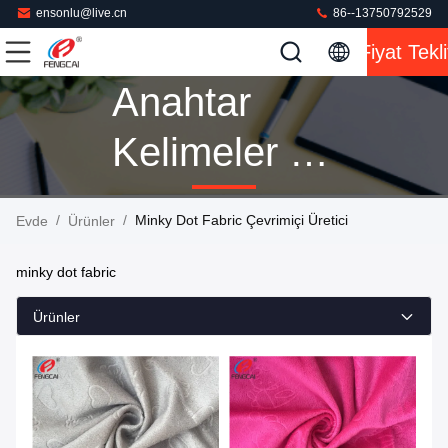
ensonlu@live.cn
86--13750792529
Fiyat Tekli
Anahtar
Kelimeler [
Minky Dot
/
/
Minky Dot Fabric Çevrimiçi Üretici
Evde
Ürünler
Fabric ]
minky dot fabric
Kibrit 160
Ürünler
Ürünler