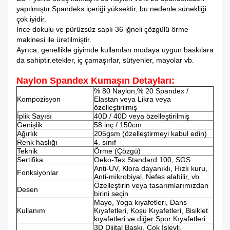
yapılmıştır.Spandeks içeriği yüksektir, bu nedenle sünekliği
çok iyidir.
İnce dokulu ve pürüzsüz saplı 36 iğneli çözgülü örme
makinesi ile üretilmiştir.
Ayrıca, genellikle giyimde kullanılan modaya uygun baskılara
da sahiptir.
etekler, iç çamaşırlar, sütyenler, mayolar vb.
Naylon Spandex Kumaşın Detayları:
% 80 Naylon,% 20 Spandex /
Kompozisyon
Elastan veya Likra veya
özelleştirilmiş
İplik Sayısı
40D / 40D veya özelleştirilmiş
Genişlik
58 inç / 150cm
Ağırlık
205gsm (özelleştirmeyi kabul edin)
Renk haslığı
4. sınıf
Teknik
Örme (Çözgü)
Sertifika
Oeko-Tex Standard 100, SGS
Anti-UV, Klora dayanıklı, Hızlı kuru,
Fonksiyonlar
Anti-mikrobiyal, Nefes alabilir, vb.
Özelleştirin veya tasarımlarımızdan
Desen
birini seçin
Mayo, Yoga kıyafetleri, Dans
Kullanım
Kıyafetleri, Koşu Kıyafetleri, Bisiklet
kıyafetleri ve diğer Spor Kıyafetleri
3D Dijital Baskı, Çok İşlevli,