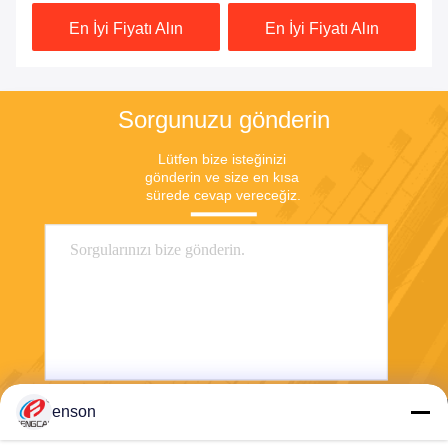
Pantolon
Alabilir 230gsm
En İyi Fiyatı Alın
En İyi Fiyatı Alın
Sorgunuzu gönderin
Lütfen bize isteğinizi 
gönderin ve size en kısa 
sürede cevap vereceğiz.
enson
Göndermek