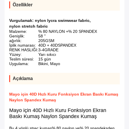
Özellikler
Vurgulamak:
nylon lycra swimwear fabric
,
nylon stretch fabric
Malzeme:
% 80 NAYLON +% 20 SPANDEX
Genişlik:
58 ''
ağırlık:
205GSM
İplik numarası:
40D + 40DSPANDEX
RENK HASLIĞI:
3-4GRADE
Yüzey:
Yarı sıkıcı
Teslim süresi:
15 gün
Uygulama:
Bikini, Mayo
Açıklama
Mayo için 40D Hızlı Kuru Fonksiyon Ekran Baskı Kumaş
Naylon Spandex Kumaş
Mayo için 40D Hızlı Kuru Fonksiyon Ekran
Baskı Kumaş Naylon Spandex Kumaş
Bu 4 yönlü streç kumaş% 80 naylon ve% 20 spandeksden