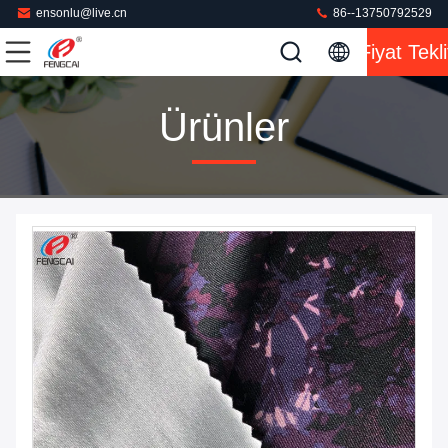
ensonlu@live.cn
86--13750792529
Fiyat Tekli
Ürünler