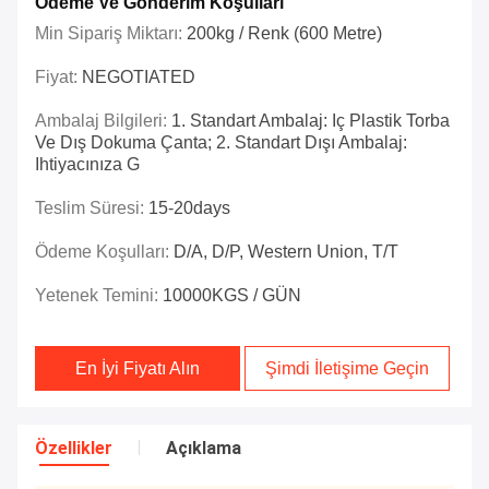
Ödeme Ve Gönderim Koşulları
Min Sipariş Miktarı:
200kg / Renk (600 Metre)
Fiyat:
NEGOTIATED
Ambalaj Bilgileri:
1. Standart Ambalaj: Iç Plastik Torba
Ve Dış Dokuma Çanta; 2. Standart Dışı Ambalaj:
Ihtiyacınıza G
Teslim Süresi:
15-20days
Ödeme Koşulları:
D/A, D/P, Western Union, T/T
Yetenek Temini:
10000KGS / GÜN
En İyi Fiyatı Alın
Şimdi İletişime Geçin
Özellikler
Açıklama