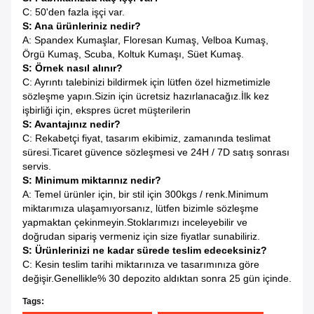
C: 50'den fazla işçi var.
S: Ana ürünleriniz nedir?
A: Spandex Kumaşlar, Floresan Kumaş, Velboa Kumaş,
Örgü Kumaş, Scuba, Koltuk Kumaşı, Süet Kumaş.
S: Örnek nasıl alınır?
C: Ayrıntı talebinizi bildirmek için lütfen özel hizmetimizle
sözleşme yapın.Sizin için ücretsiz hazırlanacağız.İlk kez
işbirliği için, ekspres ücret müşterilerin
S: Avantajınız nedir?
C: Rekabetçi fiyat, tasarım ekibimiz, zamanında teslimat
süresi.Ticaret güvence sözleşmesi ve 24H / 7D satış sonrası
servis.
S: Minimum miktarınız nedir?
A: Temel ürünler için, bir stil için 300kgs / renk.Minimum
miktarımıza ulaşamıyorsanız, lütfen bizimle sözleşme
yapmaktan çekinmeyin.Stoklarımızı inceleyebilir ve
doğrudan sipariş vermeniz için size fiyatlar sunabiliriz.
S: Ürünlerinizi ne kadar sürede teslim edeceksiniz?
C: Kesin teslim tarihi miktarınıza ve tasarımınıza göre
değişir.Genellikle% 30 depozito aldıktan sonra 25 gün içinde.
Tags: