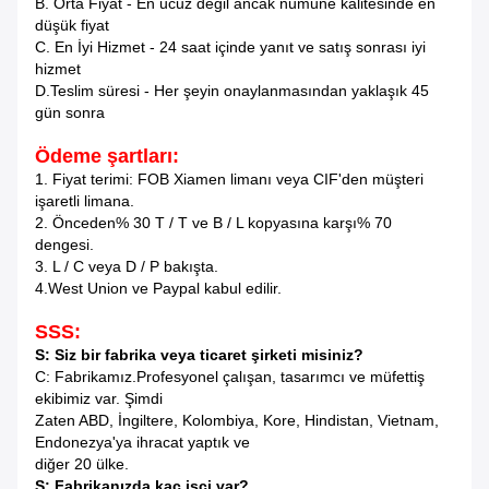
B. Orta Fiyat - En ucuz değil ancak numune kalitesinde en
düşük fiyat
C. En İyi Hizmet - 24 saat içinde yanıt ve satış sonrası iyi
hizmet
D.Teslim süresi - Her şeyin onaylanmasından yaklaşık 45
gün sonra
Ödeme şartları:
1. Fiyat terimi: FOB Xiamen limanı veya CIF'den müşteri
işaretli limana.
2. Önceden% 30 T / T ve B / L kopyasına karşı% 70
dengesi.
3. L / C veya D / P bakışta.
4.West Union ve Paypal kabul edilir.
SSS:
S: Siz bir fabrika veya ticaret şirketi misiniz?
C: Fabrikamız.Profesyonel çalışan, tasarımcı ve müfettiş
ekibimiz var. Şimdi
Zaten ABD, İngiltere, Kolombiya, Kore, Hindistan, Vietnam,
Endonezya'ya ihracat yaptık ve
diğer 20 ülke.
S: Fabrikanızda kaç işçi var?