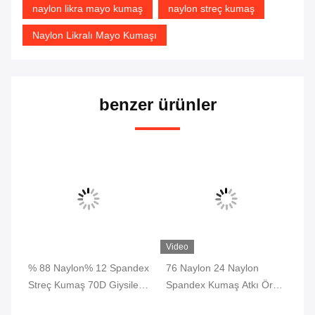
naylon likra mayo kumaş
naylon streç kumaş
Naylon Likralı Mayo Kumaşı
benzer ürünler
Video
 4
% 88 Naylon% 12 Spandex
76 Naylon 24 Naylon
Yo
 20
Streç Kumaş 70D Giysiler
Spandex Kumaş Atkı Örme
Re
n
İçin 4 Yollu Pantolon
Dri Fit Kumaş Kilit Nefes
Sp