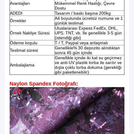
Avantajları
Mükemmel Renk Haslığı, Çevre
Dostu
ADEDI
Tasarım / baskı başına 200kg
A4 boyutunda ücretsiz numune ve 1
Örnekler
günlük teslimat
Uluslararası Expess FedEx, DHL,
Örnek Nakliye Süresi
UPS, TNT, vb. İle genellikle 3-5 gün
(istendiği gibi)
Ödeme koşulu
T / T, Paypal veya anlaşmalı
Genellikle% 30 depozito alındıktan
Teslimat süresi
sonra 45 gün içinde
Genellikle içinde iki kat su geçirmez
ve anti-UV plastik torba ile sarılır ve
Ambalajlama
dışta çoklu torba dokuma (gerektiği
gibi paketlenebilir)
Naylon Spandex Fotoğrafı: