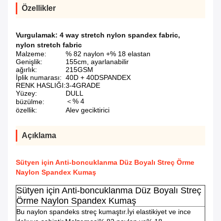
Özellikler
Vurgulamak:
4 way stretch nylon spandex fabric
,
nylon stretch fabric
Malzeme:
% 82 naylon +% 18 elastan
Genişlik:
155cm, ayarlanabilir
ağırlık:
215GSM
İplik numarası:
40D + 40DSPANDEX
RENK HASLIĞI:
3-4GRADE
Yüzey:
DULL
＜% 4
büzülme:
özellik:
Alev geciktirici
Açıklama
Sütyen için Anti-boncuklanma Düz Boyalı Streç Örme
Naylon Spandex Kumaş
Sütyen için Anti-boncuklanma Düz Boyalı Streç
Örme Naylon Spandex Kumaş
Bu naylon spandeks streç kumaştır.İyi elastikiyet ve ince