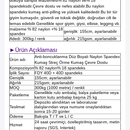
dokuya sahiptir.Malzemesi% 82 naylon ve% 18
spandeksdir.Çevre dostu ve nefes alabilir.Bu naylon
spandeks kumaş anti-pilling ve yüksek kalitededir.Bu bir tür
giyim kumaşıdır, güvenli ve toksik değildir, doğrudan cilt ile
temas edebilir.Genellikle spor giyim, giysi, elbise, legging vb.
malzeme:% 82 naylon +% 18
genişlik: 155cm, ayarlanabilir
spandex
Adedi: 300kg / renk
ağırlık: 215gsm, ayarlanabilir
►Ürün Açıklaması
Anti-boncuklanma Düz Boyalı Naylon Spandex
Ürün adı
Kumaş Streç Örme Kumaş Çevre Dostu
Kompozisyon
% 82 naylon% 18 spandeks
İplik Sayısı
FDY 40D + 40D spandeks
Genişlik
155cm; ayarlanabilir
Ağırlık
215gsm; ayarlanabilir
MOQ
300kg (1000 metre) / renkli
Genellikle rulo ambalaj, balya paketleme veya
Paketleme
karton kutu ambalajı başına 25 kg
Depozito alındıktan ve laboratuvar
Teslimat
dalışlarından veya numune onaylandıktan
sonra 15-20 günler
Ödeme
Bakışta T / T ve L / C
24 saat çevrimiçi, özelleştirilmiş tasarım, metin
Hizmet
raporu (SGS, Intertek)