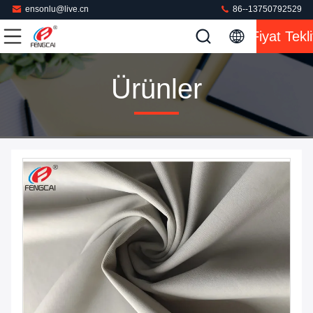
ensonlu@live.cn
86--13750792529
Fiyat Tekli
Ürünler