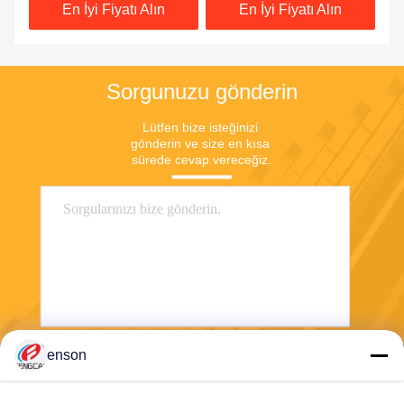
En İyi Fiyatı Alın
En İyi Fiyatı Alın
Sorgunuzu gönderin
Lütfen bize isteğinizi 
gönderin ve size en kısa 
sürede cevap vereceğiz.
enson
Göndermek