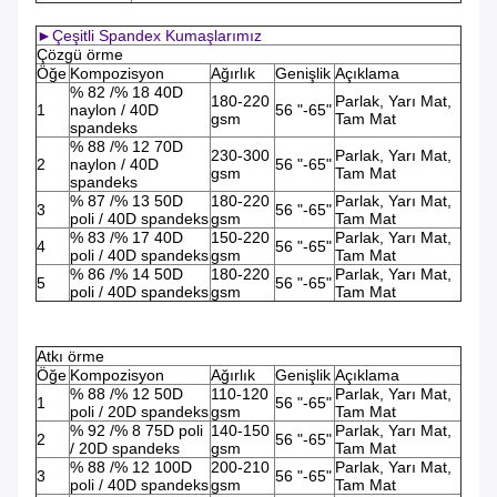
►Çeşitli Spandex Kumaşlarımız
Çözgü örme
Öğe
Kompozisyon
Ağırlık
Genişlik
Açıklama
% 82 /% 18 40D
180-220
Parlak, Yarı Mat,
1
naylon / 40D
56 "-65"
gsm
Tam Mat
spandeks
% 88 /% 12 70D
230-300
Parlak, Yarı Mat,
2
naylon / 40D
56 "-65"
gsm
Tam Mat
spandeks
% 87 /% 13 50D
180-220
Parlak, Yarı Mat,
3
56 "-65"
poli / 40D spandeks
gsm
Tam Mat
% 83 /% 17 40D
150-220
Parlak, Yarı Mat,
4
56 "-65"
poli / 40D spandeks
gsm
Tam Mat
% 86 /% 14 50D
180-220
Parlak, Yarı Mat,
5
56 "-65"
poli / 40D spandeks
gsm
Tam Mat
Atkı örme
Öğe
Kompozisyon
Ağırlık
Genişlik
Açıklama
% 88 /% 12 50D
110-120
Parlak, Yarı Mat,
1
56 "-65"
poli / 20D spandeks
gsm
Tam Mat
% 92 /% 8 75D poli
140-150
Parlak, Yarı Mat,
2
56 "-65"
/ 20D spandeks
gsm
Tam Mat
% 88 /% 12 100D
200-210
Parlak, Yarı Mat,
3
56 "-65"
poli / 40D spandeks
gsm
Tam Mat