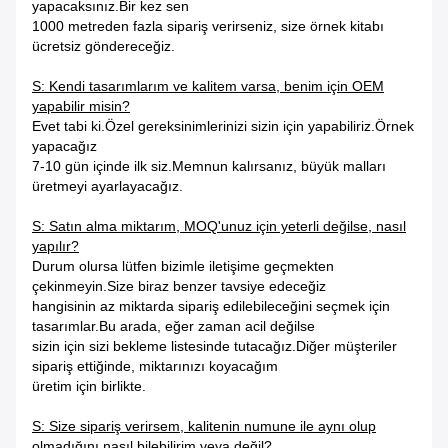
yapacaksınız.Bir kez sen
1000 metreden fazla sipariş verirseniz, size örnek kitabı
ücretsiz göndereceğiz.
S: Kendi tasarımlarım ve kalitem varsa, benim için OEM
yapabilir misin?
Evet tabi ki.Özel gereksinimlerinizi sizin için yapabiliriz.Örnek
yapacağız
7-10 gün içinde ilk siz.Memnun kalırsanız, büyük malları
üretmeyi ayarlayacağız.
S: Satın alma miktarım, MOQ'unuz için yeterli değilse, nasıl
yapılır?
Durum olursa lütfen bizimle iletişime geçmekten
çekinmeyin.Size biraz benzer tavsiye edeceğiz
hangisinin az miktarda sipariş edilebileceğini seçmek için
tasarımlar.Bu arada, eğer zaman acil değilse
sizin için sizi bekleme listesinde tutacağız.Diğer müşteriler
sipariş ettiğinde, miktarınızı koyacağım
üretim için birlikte.
S: Size sipariş verirsem, kalitenin numune ile aynı olup
olmadığını nasıl bilebilirim veya
değil?