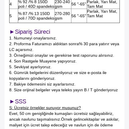
% 92 /% 8 150D
230-240
Parlak, Yarı Mat,
4
56 "-65"
poli / 40D spandeks
gsm
Tam Mat
Parlak, Yarı Mat,
% 87 /% 13 150D
270-280
5
56 "-65"
Tam Mat
poli / 70D spandeks
gsm
►Sipariş Süreci
1. Numuneyi onaylarsınız.
2. Proforma Faturamızı aldıktan sonra% 30 para yatırır veya
LC açarsınız.
3. Örneğimizi onaylar ve gerekirse test raporunu alırsınız.
4. Son Rastgele Muayene yapıyoruz.
5. Sevkiyat ayarlıyoruz.
6. Gümrük belgelerini düzenliyoruz ve size e-posta ile
kopyalarını gönderiyoruz.
7. Bakiye ödemesini siz ayarlarsınız.
8. Size orijinal belgeler veya teleks yayın B / T gönderiyoruz
►SSS
S: Ücretsiz örnekler sunuyor musunuz?
Evet, 50 cm genişliğinde kumaşları ücretsiz sağlayabiliriz,
ancak navlunu taşımalısınız.Örnek gelince
kitaplar ve askılar,
maliyet için ücret talep edeceğiz ve navlun için de ödeme