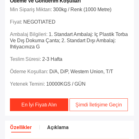
Ödeme Ve Gönderim Koşulları
Min Sipariş Miktarı:
300kg / Renk (1000 Metre)
Fiyat:
NEGOTIATED
Ambalaj Bilgileri:
1. Standart Ambalaj: Iç Plastik Torba
Ve Dış Dokuma Çanta; 2. Standart Dışı Ambalaj:
Ihtiyacınıza G
Teslim Süresi:
2-3 Hafta
Ödeme Koşulları:
D/A, D/P, Western Union, T/T
Yetenek Temini:
10000KGS / GÜN
En İyi Fiyatı Alın
Şimdi İletişime Geçin
Özellikler
Açıklama