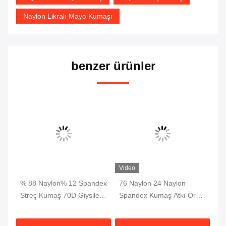
Naylon Likralı Mayo Kumaşı
benzer ürünler
Video
 4
% 88 Naylon% 12 Spandex
76 Naylon 24 Naylon
Yo
 20
Streç Kumaş 70D Giysiler
Spandex Kumaş Atkı Örme
Re
n
İçin 4 Yollu Pantolon
Dri Fit Kumaş Kilit Nefes
Sp
Pantolon
Alabilir 230gsm