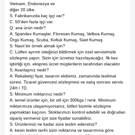
Vietnam, Endonezya ve
diğer 20 ülke.
S: Fabrikanızda kaç işçi var?
C: 50'den fazla işçi var.
Q: ana ürün nedir?
A: Spandex Kumaşlar, Floresan Kumaş, Velboa Kumaş,
Örgü Kumaş, Scuba, Koltuk Kumaş, Süet Kumaş.
S: Nasıl bir örnek almak için?
C: Lütfen ayrıntı isteğinizi bildirmek için özel servisimizle
sözleşme yapın.
Sizin için ücretsiz hazırlayacağız.
İlk kez
işbirliği için, ekspres ücret müşterilerin tarafından olacaktır
S: Avantajınız nedir?
A: Rekabetçi fiyat, tasarım ekibimiz, zamanında teslimat
süresi.
Ticaret güvencesi sözleşmesi ve satış sonrası servis
24H / 7D.
S: Minimum miktarınız nedir?
A: temel ürünler için, bir stil için 300kgs / renk.
Minimum
miktarımıza ulaşamıyorsanız, lütfen bizimle sözleşme
yapmaktan kaçının.
Stoklarımızı kontrol edebilir ve doğrudan
sipariş vermeniz için size fiyatlar sunabiliriz.
S: Ürünlerinizi ne kadar süre teslim edersiniz?
A: kesin teslim tarihi sizin miktarına ve tasarımına göre.