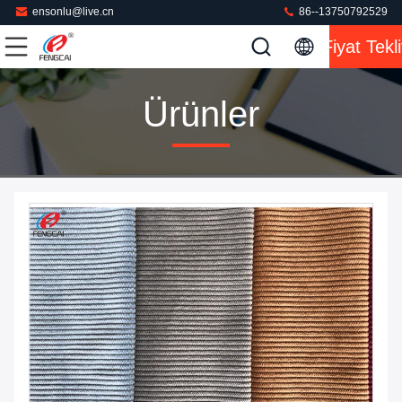
ensonlu@live.cn
86--13750792529
Fiyat Tekli
Ürünler