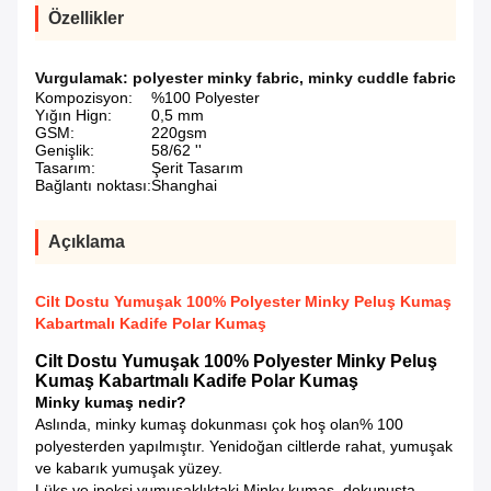
Özellikler
Vurgulamak:
polyester minky fabric
,
minky cuddle fabric
Kompozisyon:
%100 Polyester
Yığın Hign:
0,5 mm
GSM:
220gsm
Genişlik:
58/62 ''
Tasarım:
Şerit Tasarım
Bağlantı noktası:
Shanghai
Açıklama
Cilt Dostu Yumuşak 100% Polyester Minky Peluş Kumaş
Kabartmalı Kadife Polar Kumaş
Cilt Dostu Yumuşak 100% Polyester Minky Peluş
Kumaş Kabartmalı Kadife Polar Kumaş
Minky kumaş nedir?
Aslında, minky kumaş dokunması çok hoş olan% 100
polyesterden yapılmıştır.
Yenidoğan ciltlerde rahat, yumuşak
ve kabarık yumuşak yüzey.
Lüks ve ipeksi yumuşaklıktaki Minky kumaş, dokunuşta