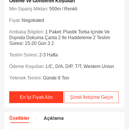
Ödeme Ve Gönderim Koşulları
Min Sipariş Miktarı:
500m / Renkli
Fiyat:
Negotiated
Ambalaj Bilgileri:
1 Paket: Plastik Torba Içinde Ve
Dışında Dokuma Çanta 2 Ile Haddeleme 2 Teslim
Süresi: 15-20 Gün 3 2
Teslim Süresi:
2-3 Hafta
Ödeme Koşulları:
L/C, D/A, D/P, T/T, Western Union
Yetenek Temini:
Günde 8 Ton
En İyi Fiyatı Alın
Şimdi İletişime Geçin
Özellikler
Açıklama