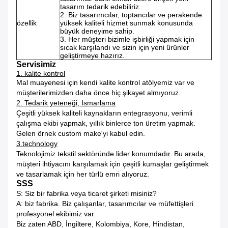
tasarım tedarik edebiliriz.
2. Biz tasarımcılar, toptancılar ve perakende
özellik
yüksek kaliteli hizmet sunmak konusunda
büyük deneyime sahip.
3. Her müşteri bizimle işbirliği yapmak için
sıcak karşılandı ve sizin için yeni ürünler
geliştirmeye hazırız.
Servisimiz
1. kalite kontrol
Mal muayenesi için kendi kalite kontrol atölyemiz var ve
müşterilerimizden daha önce hiç şikayet almıyoruz.
2. Tedarik yeteneği, Ismarlama
Çeşitli yüksek kaliteli kaynakların entegrasyonu, verimli
çalışma ekibi yapmak, yıllık binlerce ton üretim yapmak.
Gelen örnek custom make'yi kabul edin.
3.technology
Teknolojimiz tekstil sektöründe lider konumdadır. Bu arada,
müşteri ihtiyacını karşılamak için çeşitli kumaşlar geliştirmek
ve tasarlamak için her türlü emri alıyoruz.
SSS
S: Siz bir fabrika veya ticaret şirketi misiniz?
A: biz fabrika.
Biz çalışanlar, tasarımcılar ve müfettişleri
profesyonel ekibimiz var.
Biz zaten ABD, İngiltere, Kolombiya, Kore, Hindistan,