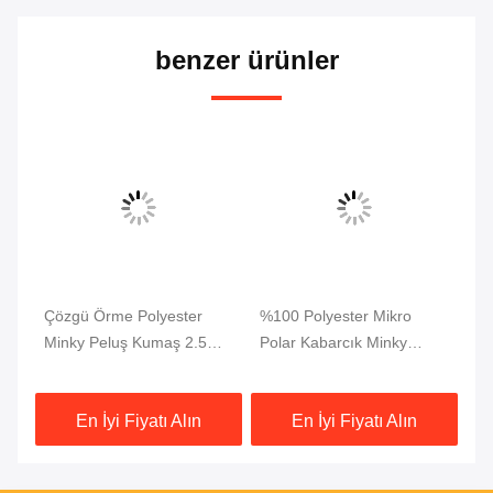
benzer ürünler
eri
Çözgü Örme Polyester
%100 Polyester Mikro
Oy
e
Minky Peluş Kumaş 2.5mm
Polar Kabarcık Minky
Yu
ylü
Tüylü Süper Yumuşak
Peluş Kumaş OEKO
Ya
Sertifikası
K
En İyi Fiyatı Alın
En İyi Fiyatı Alın