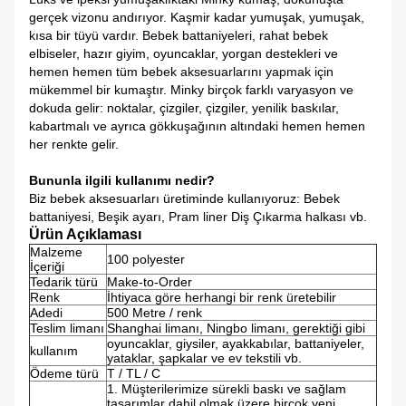
gerçek vizonu andırıyor.
Kaşmir kadar yumuşak, yumuşak,
kısa bir tüyü vardır.
Bebek battaniyeleri, rahat bebek
elbiseler, hazır giyim, oyuncaklar, yorgan destekleri ve
hemen hemen tüm bebek aksesuarlarını yapmak için
mükemmel bir kumaştır.
Minky birçok farklı varyasyon ve
dokuda gelir: noktalar, çizgiler, çizgiler, yenilik baskılar,
kabartmalı ve ayrıca gökkuşağının altındaki hemen hemen
her renkte gelir.
Bununla ilgili kullanımı nedir?
Biz bebek aksesuarları üretiminde kullanıyoruz: Bebek
battaniyesi, Beşik ayarı, Pram liner Diş Çıkarma halkası vb.
Ürün Açıklaması
Malzeme
100 polyester
İçeriği
Tedarik türü
Make-to-Order
Renk
İhtiyaca göre herhangi bir renk üretebilir
Adedi
500 Metre / renk
Teslim limanı
Shanghai limanı, Ningbo limanı, gerektiği gibi
oyuncaklar, giysiler, ayakkabılar, battaniyeler,
kullanım
yataklar, şapkalar ve ev tekstili vb.
Ödeme türü
T / TL / C
1. Müşterilerimize sürekli baskı ve sağlam
tasarımlar dahil olmak üzere birçok yeni