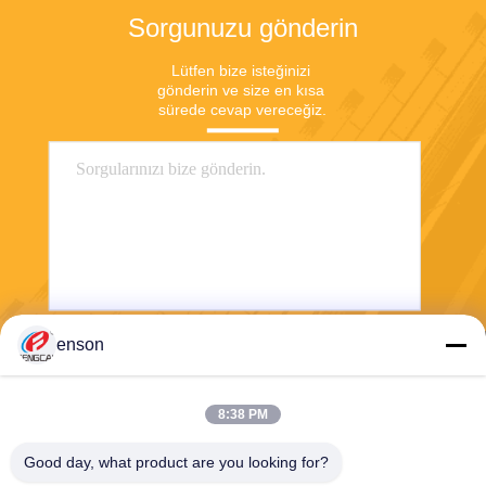
Sorgunuzu gönderin
Lütfen bize isteğinizi 
gönderin ve size en kısa 
sürede cevap vereceğiz.
enson
Göndermek
8:38 PM
Good day, what product are you looking for?