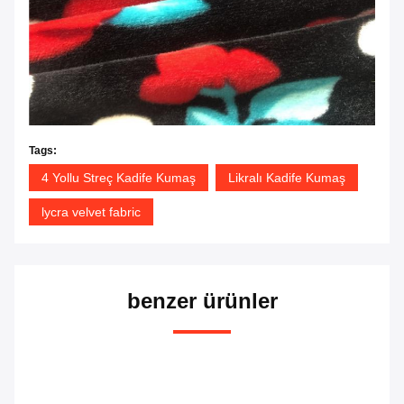
Tags:
4 Yollu Streç Kadife Kumaş
Likralı Kadife Kumaş
lycra velvet fabric
benzer ürünler