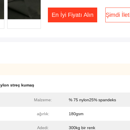
En İyi Fiyatı Alın
Şimdi İle
ylon streç kumaş
Malzeme:
% 75 nylon25% spandeks
ağırlık:
180gsm
Adedi:
300kg bir renk