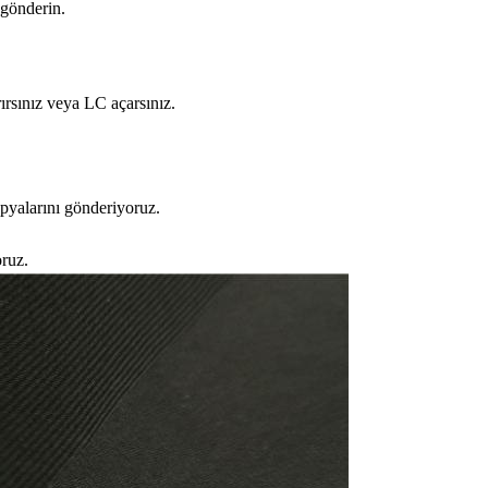
 gönderin.
ırsınız veya LC açarsınız.
.
opyalarını gönderiyoruz.
oruz.