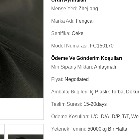
Menşe Yeri:
Zhejiang
Marka Adı:
Fengcai
Sertifika:
Oeke
Model Numarası:
FC150170
Ödeme Ve Gönderim Koşulları
Min Sipariş Miktarı:
Anlaşmalı
Fiyat:
Negotiated
Ambalaj Bilgileri:
İç Plastik Torba, Dok
Teslim Süresi:
15-20days
Ödeme Koşulları:
L/C, D/A, D/P, T/T, W
Yetenek Temini:
50000kg Bir Hafta