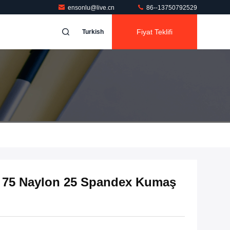
ensonlu@live.cn
86--13750792529
Fiyat Teklifi
Turkish
ko 75 Naylon 25 Spandex Kumaş