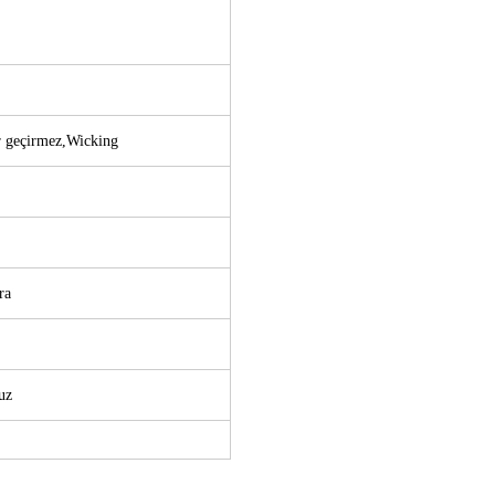
r geçirmez,
Wicking
ra
uz