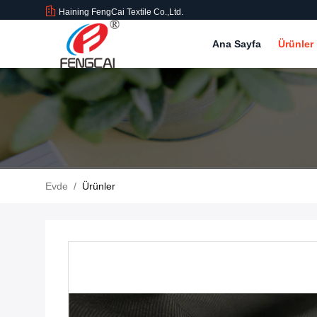
Haining FengCai Textile Co.,Ltd.
Ana Sayfa
Ürünler
Evde
/
Ürünler