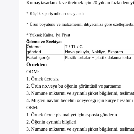
Kumaş tasarlamak ve üretmek için 20 yıldan fazla deneyim
*
Küçük sipariş miktarı onaylandı
*
Ürün boyutunu ve malzemesini ihtiyacınıza göre özelleştirebil
* Yüksek Kalite, İyi Fiyat
Ödeme ve Sevkiyat
Ödeme
T / TL / C
gönderi
Hava yoluyla, Nakliye, Ekspres
Paket içeriği
Plastik torbalar + plastik dokuma torba
Örneklem
ODM:
1. Örnek ücretsiz
2. Ürün no.veya bu öğenin görüntüsü ve şartname
3. Numune miktarını ve ayrıntılı şirket bilgilerini, teslimat
4. Müşteri navlun bedelini ödeyeceği için kurye hesabını
OEM:
1. Örnek ücret: pls maliyet için e-posta gönderin
2. Öğenin ayrıntılı bilgileri
3. Numune miktarını ve ayrıntılı şirket bilgilerini, teslimat