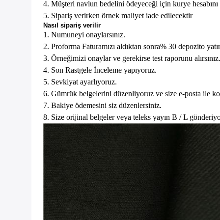
4. Müşteri navlun bedelini ödeyeceği için kurye hesabını
5. Sipariş verirken örnek maliyet iade edilecektir
Nasıl sipariş verilir
1. Numuneyi onaylarsınız.
2. Proforma Faturamızı aldıktan sonra% 30 depozito yatır
3. Örneğimizi onaylar ve gerekirse test raporunu alırsınız
4. Son Rastgele İnceleme yapıyoruz.
5. Sevkiyat ayarlıyoruz.
6. Gümrük belgelerini düzenliyoruz ve size e-posta ile k
7. Bakiye ödemesini siz düzenlersiniz.
8. Size orijinal belgeler veya teleks yayın B / L gönderiy