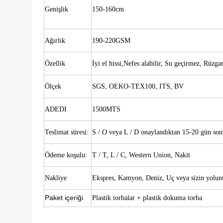
Genişlik
150-160cm
Ağırlık
190-220GSM
Özellik
İyi el hissi,
Nefes alabilir, Su geçirmez, Rüzga
Ölçek
SGS, OEKO-TEX100, ITS, BV
ADEDI
1500MTS
Teslimat süresi:
S / O veya L / D onaylandıktan 15-20 gün son
Ödeme koşulu:
T / T, L / C, Western Union, Nakit
Nakliye
Ekspres, Kamyon, Deniz, Uç veya sizin yolun
Paket içeriği
Plastik torbalar + plastik dokuma torba