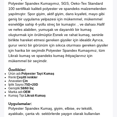
Polyester Spandex Kumaşımız, SGS, Oeko-Tex Standard
100 sertifikalı kaliteli polyester ve spandeks malzemelerden
yapılmıştır. Spor giyim, aktif giyim, dans kıyafeti, mayo gibi
geniş bir uygulama yelpazesi için mükemmel, mükemmel
esnekliğe sahip 4-yollu streç bir kumaştır. , ve dahası.Hafif
ve nefes alabilen, yumuşak ve dayanıklı bir kumaş
oluşturmak için örülmüştür.Esnek ve rahat kumaş, seninle
birlikte hareket etmesi gereken giysiler için idealdir.Ayrıca,
gurur verici bir görünüm için sıkıca oturması gereken giysiler
için harika bir seçimdir.Polyester Spandex Kumaşımız, tüm
Likralı kumaş ve spandeks kumaş ihtiyaçlarınız için
mükemmel bir seçimdir.
Özellikler:
Ürün adı:
Polyester Tayt Kumaş
Renk:
Çeşitli renkler
Anavatan:
Çin
İplik Sayısı:
75D+20D
Genişlik:
58/60 İnç
Marka adı:
OEM
Kumaş Tipi:
Likralı Kumaş
Uygulamalar:
Polyester Spandex Kumaş, giyim, elbise, ev tekstili,
ayakkabı, çanta vb. sektörlerde yaygın olarak kullanılan