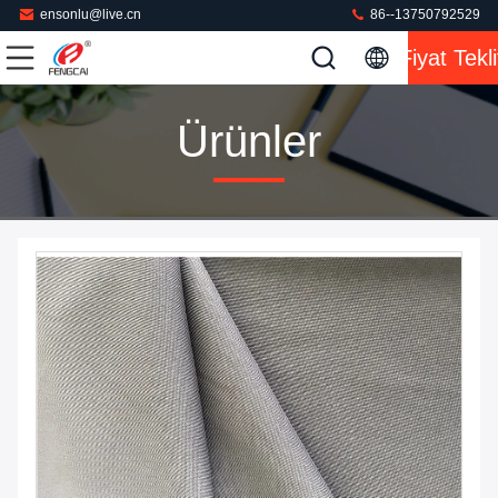
ensonlu@live.cn
86--13750792529
Fiyat Tekli
Ürünler