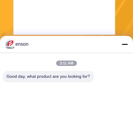
enson
Göndermek
3:11 AM
Good day, what product are you looking for?
Haining FengCai Textile Co.,Ltd.
ensonlu@live.cn
86--13750792529
8 nolu bina, qingchuan yolu,
xieqiao kasabası, haining, z