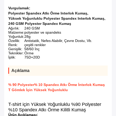
Vurgulamak:
Polyester Spandex Atkı Örme Interlok Kumaş
,
Yüksek Yoğunluklu Polyester Spandex Interlok Kumaş
,
240 GSM Polyester Spandex Kumaş
Ağırlık:
240 GSM
Malzeme:
polyester ve spandeks
Yoğunluk:
28g
Özellik:
Antistatik, Nefes Alabilir, Çevre Dostu, Vb.
Renk:
çeşitli renkler
Genişlik:
58/60 İnç
Teknikler:
Örme
İplik:
75D+20D
Açıklama
% 90 Polyester% 10 Spandex Atkı Örme İnterlok Kumaş
T Gömlek İçin Yüksek Yoğunluklu
T-shirt için Yüksek Yoğunluklu %90 Polyester
%10 Spandex Atkı Örme Kilitli Kumaş
Ürün Açıklaması: