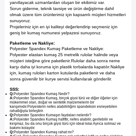
yanıtlayacak uzmanlardan oluşan bir ekibimiz var.
Sorun giderme, teknik tavsiye ve ürün değiştirme dahil
olmak üzere tüm ürünlerimiz için kapsamlı müşteri hizmetleri
sunuyoruz.
Projeleriniz için en iyi kaliteyi değerlendirip seçmeniz için
geniş bir kumaş numunesi yelpazesi sunuyoruz.
Paketleme ve Nakliye:
Polyester Spandex Kumaş Paketleme ve Nakliye:
Polyester elastan kumaş 25 metrelik rulolar halinde veya
müşteri isteğine göre paketlenir.Rulolar daha sonra neme
karşı daha iyi koruma için plastik torbalarda kapatılır.Nakliye
için, kumaş ruloları karton kutularda paketlenir ve daha
sonra güvenilir bir kurye servisi kullanılarak gönderilir.
SSS:
Q:
Polyester Spandex Kumaş Nedir?
A:
Polyester Spandex Kumaş, birçok giysi türü ve diğer öğeler için
mükemmel olan, doğal ve sentetik malzemelerin bir
karışımıdır.Polyesterin nefes alabilirliğini spandeksin esneyebilen
rahatlığıyla birleştirir.
Q:
Polyester Spandex Kumaşın faydaları nelerdir?
A:
Polyester Spandex Kumaş hafiftir, nefes alabilir, gerilebilir ve
kırışmaz, bu da onu birçok giysi türü için ideal kılar.Ayrıca solmaz ve
bakımı kolaydır.
Q:
Polyester Spandex Kumaş rahat mı?