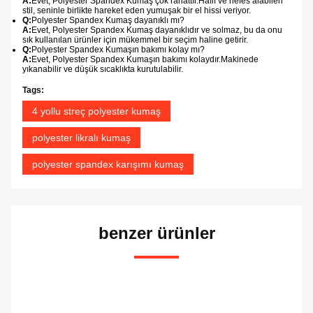
A:
Evet, Polyester Spandex Kumaş çok rahattır.Hafif ve nefes alabilen
stil, seninle birlikte hareket eden yumuşak bir el hissi veriyor.
Q:
Polyester Spandex Kumaş dayanıklı mı?
A:
Evet, Polyester Spandex Kumaş dayanıklıdır ve solmaz, bu da onu
sık kullanılan ürünler için mükemmel bir seçim haline getirir.
Q:
Polyester Spandex Kumaşın bakımı kolay mı?
A:
Evet, Polyester Spandex Kumaşın bakımı kolaydır.Makinede
yıkanabilir ve düşük sıcaklıkta kurutulabilir.
Tags:
4 yollu streç polyester kumaş
polyester likralı kumaş
polyester spandex karışımı kumaş
benzer ürünler