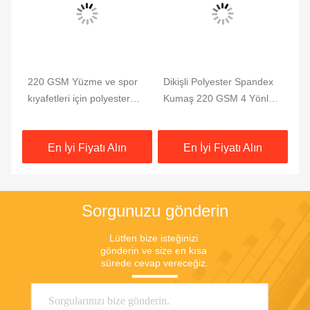
h
220 GSM Yüzme ve spor
Dikişli Polyester Spandex
Po
kıyafetleri için polyester
Kumaş 220 GSM 4 Yönlü
4 
ga
spandeks kumaş
Çekim
58
En İyi Fiyatı Alın
En İyi Fiyatı Alın
Sorgunuzu gönderin
Lütfen bize isteğinizi 
gönderin ve size en kısa 
sürede cevap vereceğiz.