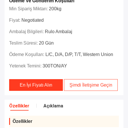
Ödeme Ve Gönderim Koşulları
Min Sipariş Miktarı:
200kg
Fiyat:
Negotiated
Ambalaj Bilgileri:
Rulo Ambalaj
Teslim Süresi:
20 Gün
Ödeme Koşulları:
L/C, D/A, D/P, T/T, Western Union
Yetenek Temini:
300TON/AY
En İyi Fiyatı Alın
Şimdi İletişime Geçin
Özellikler
Açıklama
Özellikler