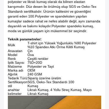
polyester ve likralı kumaş olarak da bilinen elastan
karışımıdır. Düz desen ile örülmüş olup SGS ve Oeko-Tex
Standardı sertifikalıdır. Ürünün kalitesini ve güvenliğini
garanti eden 100.Polyester ve spandeksten yapılan
kumaşlar sadece rahat ve nefes alabilir değil, aynı zamanda
dayanıklı ve bakımı kolaydır.Polyester spandeks kumaş,
moda ve günlük yaşam için mükemmel bir seçimdir.
Teknik parametreler:
T-shirt için Yüksek Yoğunluklu %90 Polyester
Mülk
%10 Spandex Atkı Örme Kilitli Kumaş
Anavatan
Çin
Model
Ova
Renk
Çeşitli renkler
İplik Sayısı
75D+20D
Malzeme
Polyester ve Tayt
Marka adı
OEM
Ağırlık
240 GSM
Tedarik Türü
Sipariş üzerine üretim
Sertifikasyon
SGS, Oeko-Tex Standardı 100
stil
Kumaş
anahtar
Likralı Kumaş, 4 Yollu Streç Kumaş, Mayo
kelimeler
Likralı Kumaş